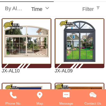
By Alphabet
Time
Filter
JX-AL10
JX-AL09
Phone No.
Map
Message
Contact Us